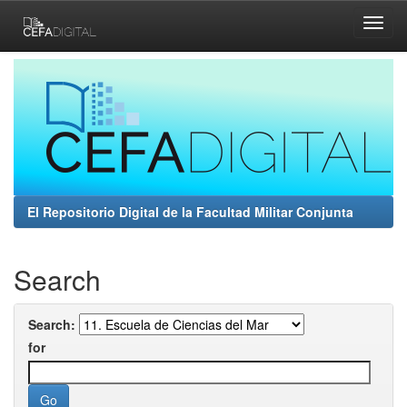
Skip
navigation
El Repositorio Digital de la Facultad Militar Conjunta
Search
Search:
for