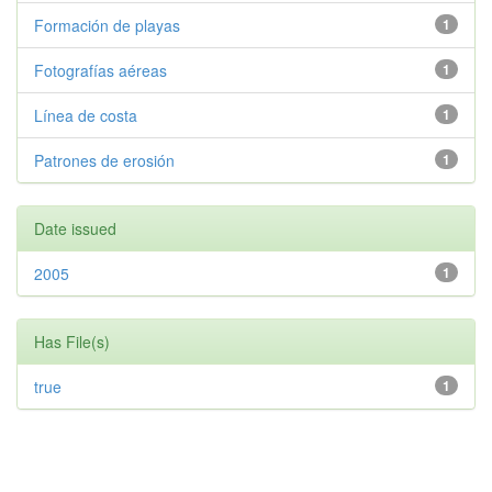
Formación de playas
1
Fotografías aéreas
1
Línea de costa
1
Patrones de erosión
1
Date issued
2005
1
Has File(s)
true
1