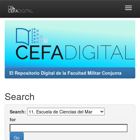
Skip
navigation
El Repositorio Digital de la Facultad Militar Conjunta
Search
Search:
for