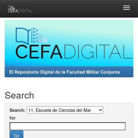
Skip
navigation
El Repositorio Digital de la Facultad Militar Conjunta
Search
Search:
for