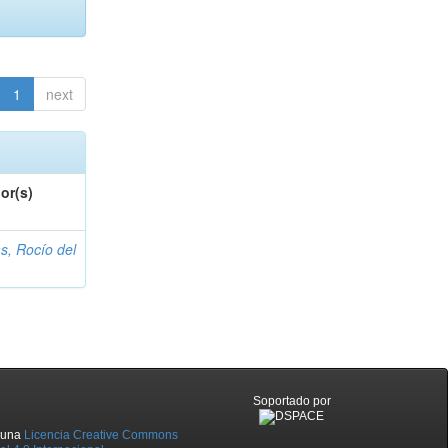
1
next
or(s)
s, Rocío del
Soportado por
o una
Licencia Creative Commons