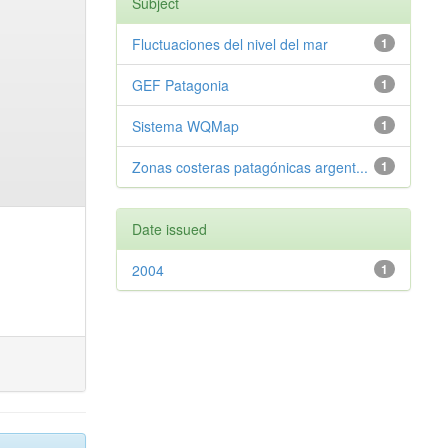
Subject
Fluctuaciones del nivel del mar
1
GEF Patagonia
1
Sistema WQMap
1
Zonas costeras patagónicas argent...
1
Date issued
2004
1