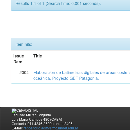
Results 1-1 of 1 (Search time: 0.001 seconds).
Item hits:
Issue
Title
Date
2004
Elaboración de batimetrías digitales de áreas coster
oceánica, Proyecto GEF Patagonia.
Facultad Militar Conjunta
Luis María Campos 480 (CABA)
Contacto: 011 4346-8600 Interno 3495
E-Mail:
repositorio.adm@fmc.undef.edu.ar