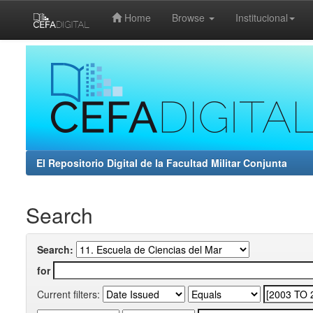
Home
Browse
Institucional
Skip
navigation
El Repositorio Digital de la Facultad Militar Conjunta
Search
Search:
for
Current filters: