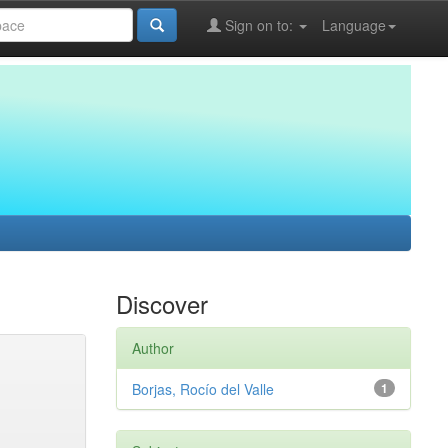
Sign on to:
Language
Discover
Author
Borjas, Rocío del Valle
1