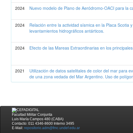
2024
Nuevo modelo de Plano de Aeródromo-OACI para la car
2024
Relación entre la actividad sísmica en la Placa Scotia y
levantamientos hidrográficos antárticos.
2024
Efecto de las Mareas Extraordinarias en los principale
2021
Utilización de datos satelitales de color del mar para 
de una zona vedada del Mar Argentino. Uso de polígo
Facultad Militar Conjunta
Luis María Campos 480 (CABA)
Contacto: 011 4346-8600 Interno 3495
E-Mail:
repositorio.adm@fmc.undef.edu.ar