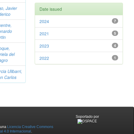
go, Javier
Date issued
erico
2024
7
entre,
onardo
2021
5
tin
2023
4
oque,
iela del
2022
1
agro
cia Ulibarri,
n Carlos
Soportado por
o una
Licencia Creative Commons
l 4.0 Internacional
.