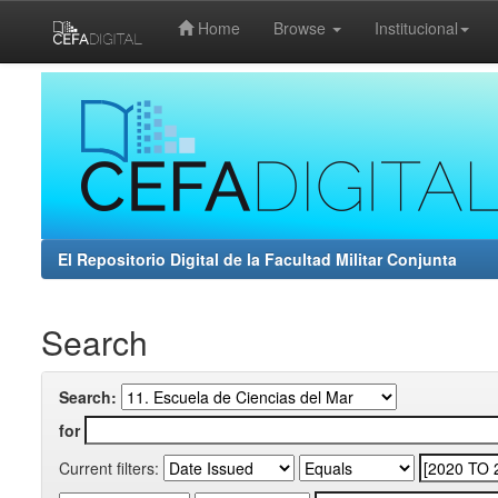
Home
Browse
Institucional
Skip
navigation
El Repositorio Digital de la Facultad Militar Conjunta
Search
Search:
for
Current filters: