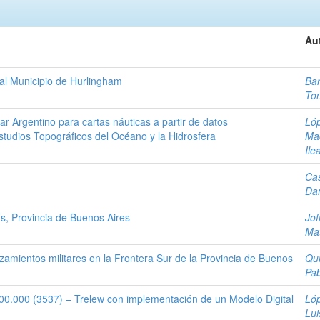
Au
 al Municipio de Hurlingham
Bar
To
r Argentino para cartas náuticas a partir de datos
Ló
tudios Topográficos del Océano y la Hidrosfera
Ma
Ile
Cas
Dan
ís, Provincia de Buenos Aires
Jof
Ma
zamientos militares en la Frontera Sur de la Provincia de Buenos
Qui
Pa
000.000 (3537) – Trelew con implementación de un Modelo Digital
Lóp
Lui