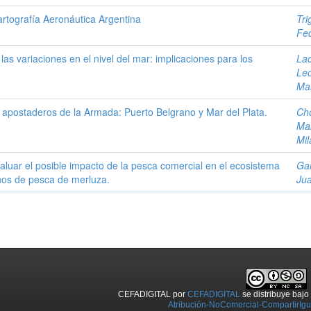
tografía Aeronáutica Argentina
Tri
Fed
 las variaciones en el nivel del mar: implicaciones para los
Lac
Le
Mar
s apostaderos de la Armada: Puerto Belgrano y Mar del Plata.
Ch
Mar
Mil
evaluar el posible impacto de la pesca comercial en el ecosistema
Gar
nos de pesca de merluza.
Jua
CEFADIGITAL
por
CEFADIGITAL
se distribuye baj
Atribución-NoComercial-CompartirIgua