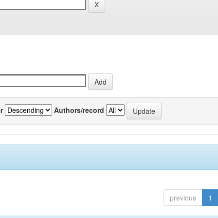
r
Authors/record
previous
1