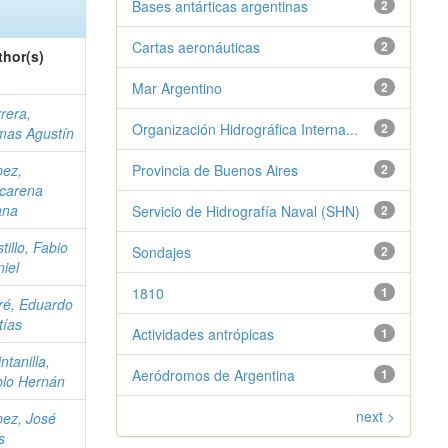
Bases antárticas argentinas
2
Cartas aeronáuticas
2
thor(s)
Mar Argentino
2
rera,
Organización Hidrográfica Interna...
2
mas Agustín
pez,
Provincia de Buenos Aires
2
carena
ana
Servicio de Hidrografía Naval (SHN)
2
tillo, Fabio
Sondajes
2
iel
1810
1
ré, Eduardo
tías
Actividades antrópicas
1
ntanilla,
Aeródromos de Argentina
1
blo Hernán
next >
ez, José
s