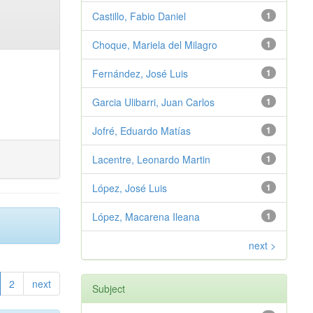
Castillo, Fabio Daniel
1
Choque, Mariela del Milagro
1
Fernández, José Luis
1
Garcia Ulibarri, Juan Carlos
1
Jofré, Eduardo Matías
1
Lacentre, Leonardo Martin
1
López, José Luis
1
López, Macarena Ileana
1
next >
2
next
Subject