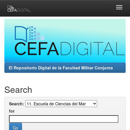
Skip
navigation
El Repositorio Digital de la Facultad Militar Conjunta
Search
Search:
for