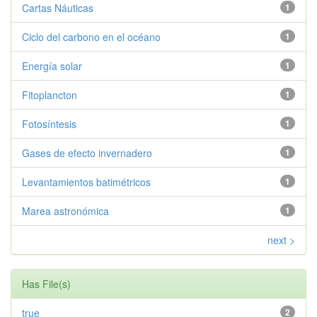
Cartas Náuticas
1
Ciclo del carbono en el océano
1
Energía solar
1
Fitoplancton
1
Fotosíntesis
1
Gases de efecto invernadero
1
Levantamientos batimétricos
1
Marea astronómica
1
next >
Has File(s)
true
2