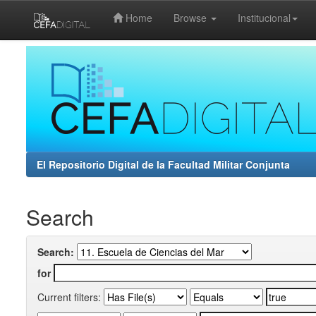
Home
Browse
Institucional
Skip
navigation
El Repositorio Digital de la Facultad Militar Conjunta
Search
Search:
for
Current filters: