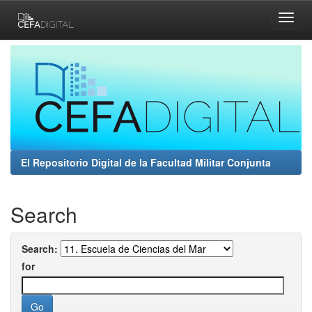
Skip
navigation
El Repositorio Digital de la Facultad Militar Conjunta
Search
Search:
for