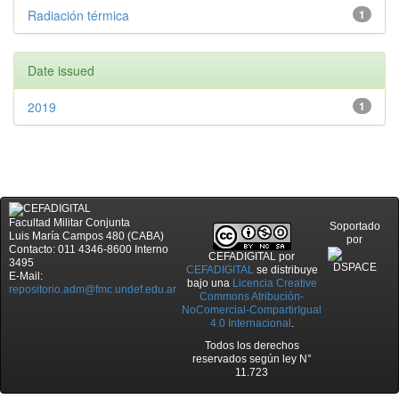
Radiación térmica
1
Date issued
2019
1
Facultad Militar Conjunta
Soportado
Luis María Campos 480 (CABA)
por
Contacto: 011 4346-8600 Interno
CEFADIGITAL
por
3495
CEFADIGITAL
se distribuye
E-Mail:
bajo una
Licencia Creative
repositorio.adm@fmc.undef.edu.ar
Commons Atribución-
NoComercial-CompartirIgual
4.0 Internacional
.
Todos los derechos
reservados según ley N°
11.723