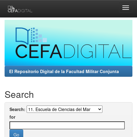
Skip
navigation
El Repositorio Digital de la Facultad Militar Conjunta
Search
Search:
for