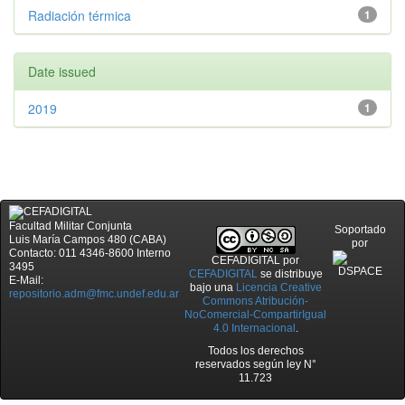
Radiación térmica
1
Date issued
2019
1
Facultad Militar Conjunta
Soportado
Luis María Campos 480 (CABA)
por
Contacto: 011 4346-8600 Interno
CEFADIGITAL
por
3495
CEFADIGITAL
se distribuye
E-Mail:
bajo una
Licencia Creative
repositorio.adm@fmc.undef.edu.ar
Commons Atribución-
NoComercial-CompartirIgual
4.0 Internacional
.
Todos los derechos
reservados según ley N°
11.723