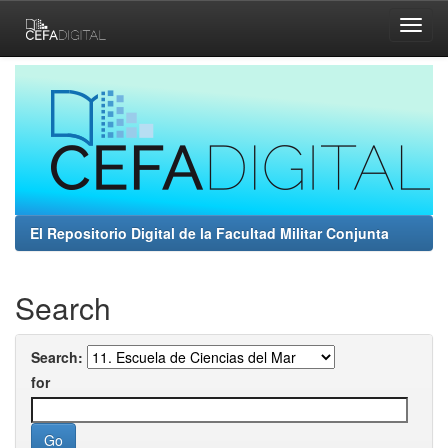
Skip
navigation
El Repositorio Digital de la Facultad Militar Conjunta
Search
Search:
for