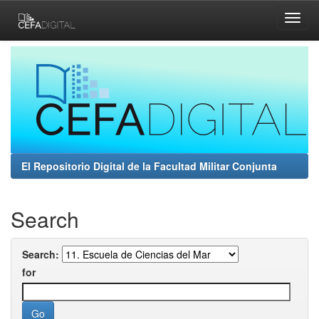
Skip
navigation
El Repositorio Digital de la Facultad Militar Conjunta
Search
Search:
for