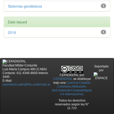
Sistemas geodésicos
1
Date issued
2016
1
Facultad Militar Conjunta
Soportado
Luis María Campos 480 (CABA)
por
Contacto: 011 4346-8600 Interno
CEFADIGITAL
por
3495
CEFADIGITAL
se distribuye
E-Mail:
bajo una
Licencia Creative
repositorio.adm@fmc.undef.edu.ar
Commons Atribución-
NoComercial-CompartirIgual
4.0 Internacional
.
Todos los derechos
reservados según ley N°
11.723