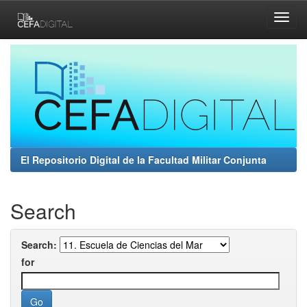
Skip
navigation
El Repositorio Digital de la Facultad Militar Conjunta
Search
Search:
for