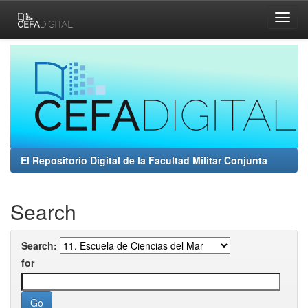
Skip
navigation
El Repositorio Digital de la Facultad Militar Conjunta
Search
Search:
for