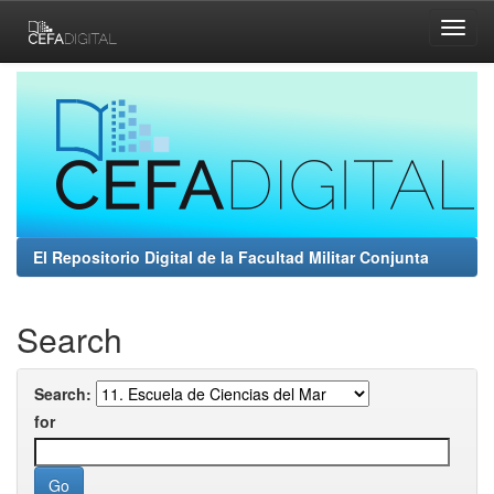
Skip
navigation
El Repositorio Digital de la Facultad Militar Conjunta
Search
Search:
for