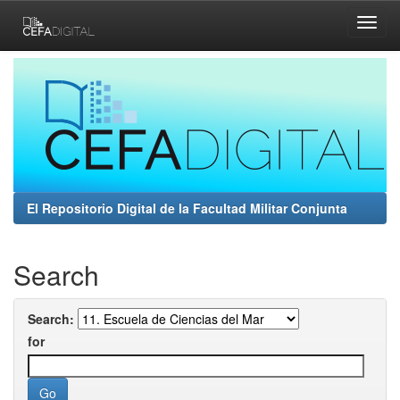
Skip
navigation
El Repositorio Digital de la Facultad Militar Conjunta
Search
Search:
for