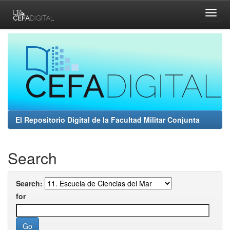
Skip
navigation
El Repositorio Digital de la Facultad Militar Conjunta
Search
Search:
for