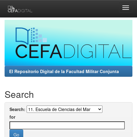
Skip
navigation
El Repositorio Digital de la Facultad Militar Conjunta
Search
Search:
for