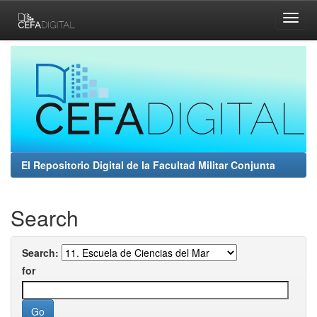
Skip
navigation
El Repositorio Digital de la Facultad Militar Conjunta
Search
Search:
for