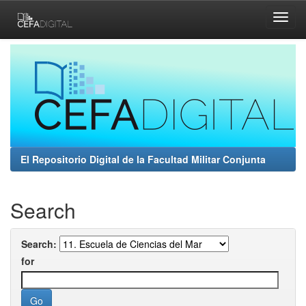
Skip
navigation
El Repositorio Digital de la Facultad Militar Conjunta
Search
Search:
for