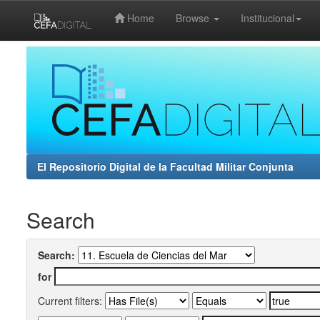
Home
Browse
Institucional
Skip
navigation
El Repositorio Digital de la Facultad Militar Conjunta
Search
Search:
for
Current filters: