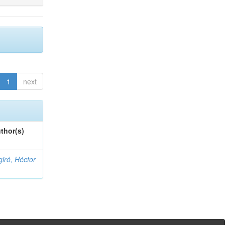
1
next
thor(s)
giró, Héctor