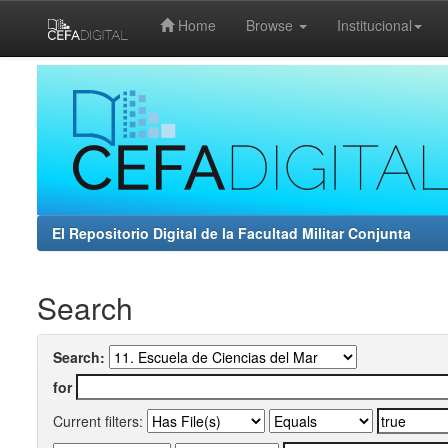
Home
Browse
Institucional
Skip
navigation
El Repositorio Digital de la Facultad Militar Conjunta
Search
Search:
for
Current filters: