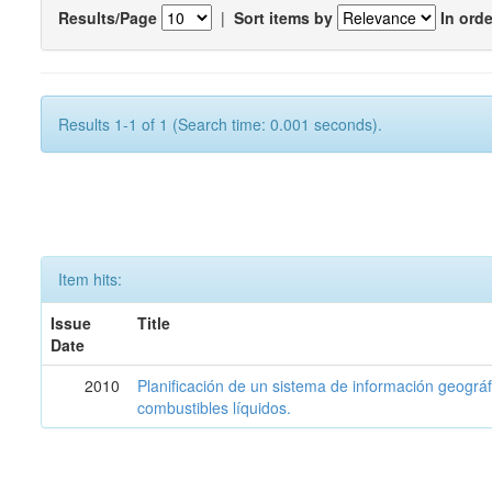
Results/Page
|
Sort items by
In orde
Results 1-1 of 1 (Search time: 0.001 seconds).
Item hits:
Issue
Title
Date
2010
Planificación de un sistema de información geográf
combustibles líquidos.