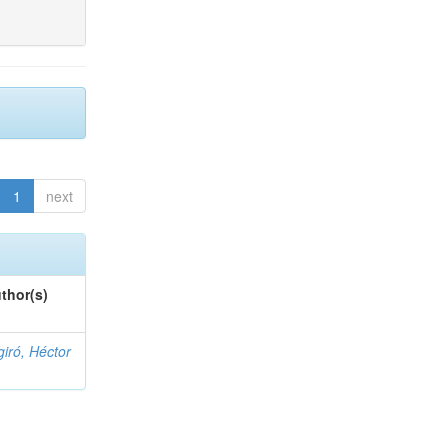
1
next
thor(s)
giró, Héctor