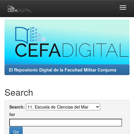
Skip
navigation
El Repositorio Digital de la Facultad Militar Conjunta
Search
Search:
for