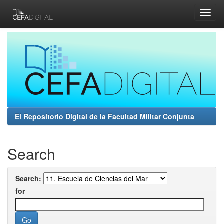
Skip
navigation
El Repositorio Digital de la Facultad Militar Conjunta
Search
Search:
for