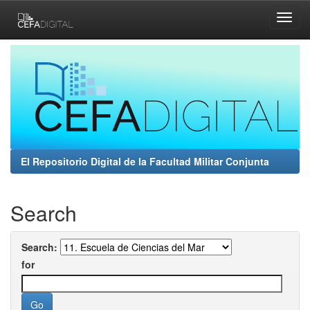
Skip
navigation
El Repositorio Digital de la Facultad Militar Conjunta
Search
Search:
for