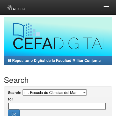
Skip
navigation
El Repositorio Digital de la Facultad Militar Conjunta
Search
Search:
for