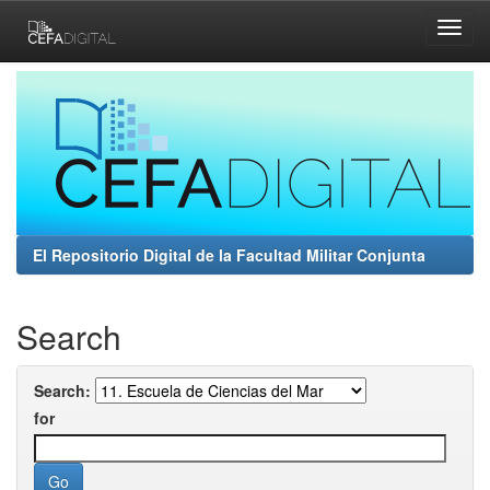
Skip
navigation
El Repositorio Digital de la Facultad Militar Conjunta
Search
Search:
for