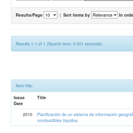
Results/Page
|
Sort items by
In orde
Results 1-1 of 1 (Search time: 0.001 seconds).
Item hits:
Issue
Title
Date
2010
Planificación de un sistema de información geográf
combustibles líquidos.