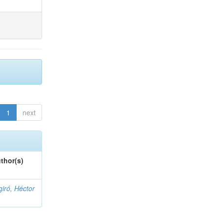
1
next
thor(s)
giró, Héctor