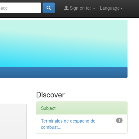
Sign on to:
Language
Discover
Subject
Terminales de despacho de
1
combust...