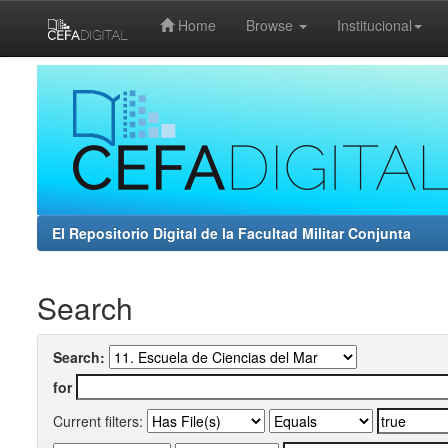
Home
Browse
Institucional
Skip
navigation
El Repositorio Digital de la Facultad Militar Conjunta
Search
Search:
for
Current filters: