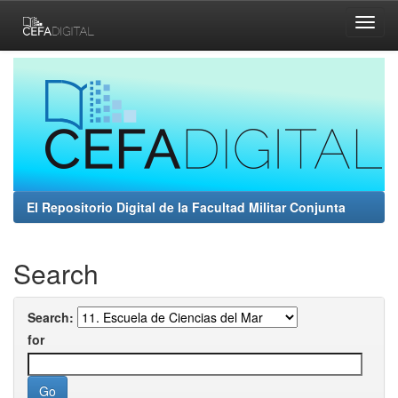
Skip
navigation
El Repositorio Digital de la Facultad Militar Conjunta
Search
Search:
for