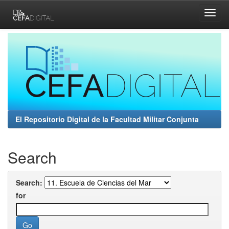
Skip
navigation
El Repositorio Digital de la Facultad Militar Conjunta
Search
Search:
for