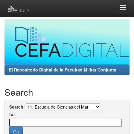
Skip
navigation
El Repositorio Digital de la Facultad Militar Conjunta
Search
Search:
for