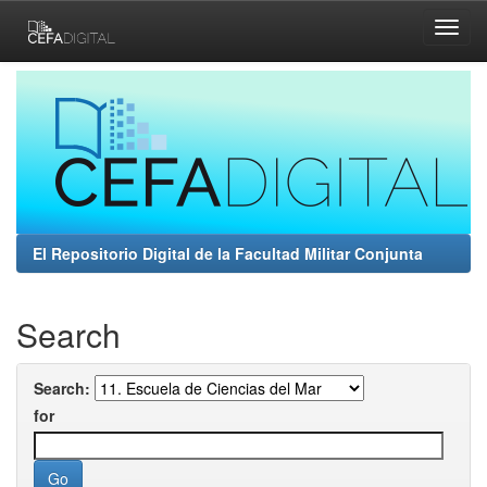
Skip
navigation
El Repositorio Digital de la Facultad Militar Conjunta
Search
Search:
for