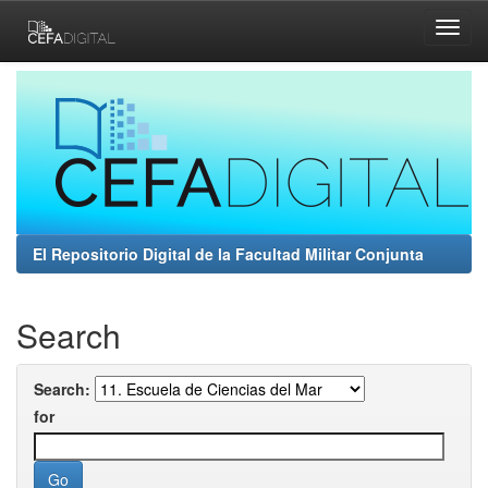
Skip
navigation
El Repositorio Digital de la Facultad Militar Conjunta
Search
Search:
for