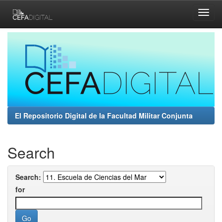
Skip
navigation
El Repositorio Digital de la Facultad Militar Conjunta
Search
Search:
for