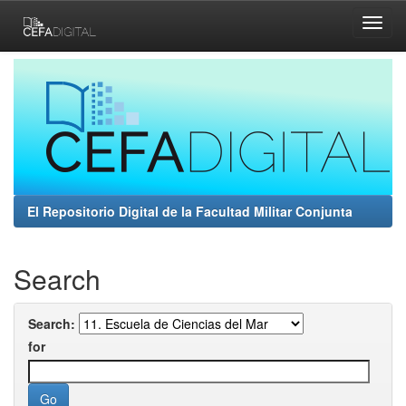
Skip
navigation
El Repositorio Digital de la Facultad Militar Conjunta
Search
Search:
for