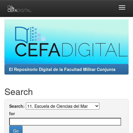
Skip
navigation
El Repositorio Digital de la Facultad Militar Conjunta
Search
Search:
for