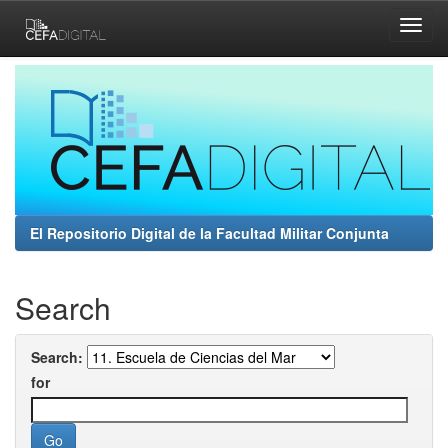
Skip
navigation
El Repositorio Digital de la Facultad Militar Conjunta
Search
Search:
for