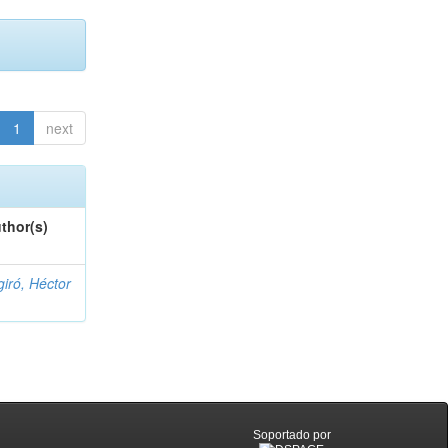
1
next
thor(s)
giró, Héctor
Soportado por