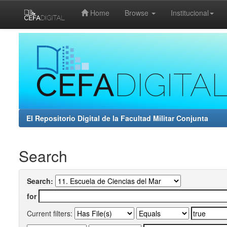
Home
Browse
Institucional
Skip
navigation
El Repositorio Digital de la Facultad Militar Conjunta
Search
Search:
for
Current filters: