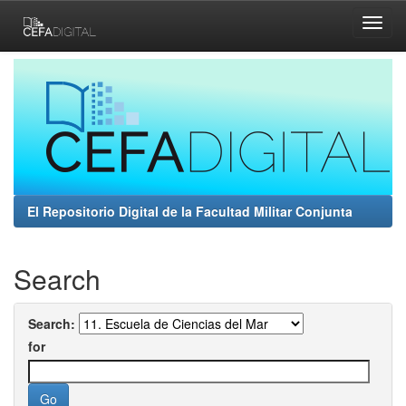
Skip
navigation
El Repositorio Digital de la Facultad Militar Conjunta
Search
Search:
for