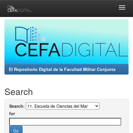
Skip
navigation
El Repositorio Digital de la Facultad Militar Conjunta
Search
Search:
for