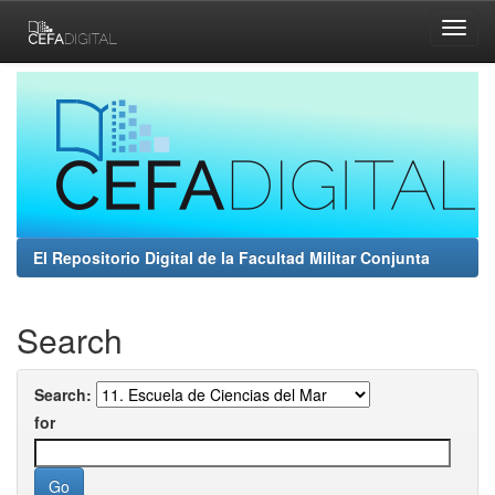
Skip
navigation
El Repositorio Digital de la Facultad Militar Conjunta
Search
Search:
for