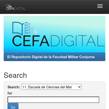
Skip
navigation
El Repositorio Digital de la Facultad Militar Conjunta
Search
Search:
for