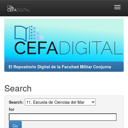
Skip
navigation
El Repositorio Digital de la Facultad Militar Conjunta
Search
Search:
for