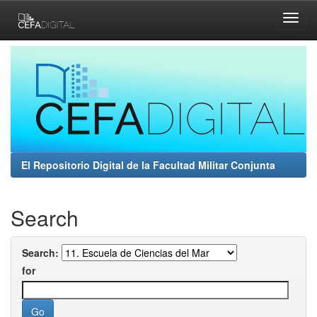
Skip
navigation
El Repositorio Digital de la Facultad Militar Conjunta
Search
Search:
for