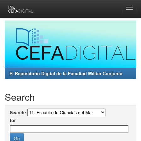
Skip
navigation
El Repositorio Digital de la Facultad Militar Conjunta
Search
Search:
for