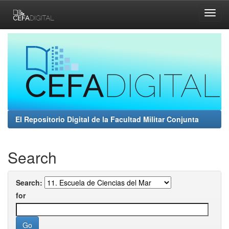
Skip
navigation
El Repositorio Digital de la Facultad Militar Conjunta
Search
Search:
for