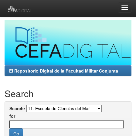
Skip
navigation
El Repositorio Digital de la Facultad Militar Conjunta
Search
Search:
for