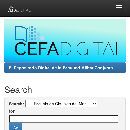
Skip
navigation
El Repositorio Digital de la Facultad Militar Conjunta
Search
Search:
for