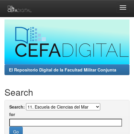
Skip
navigation
El Repositorio Digital de la Facultad Militar Conjunta
Search
Search:
for