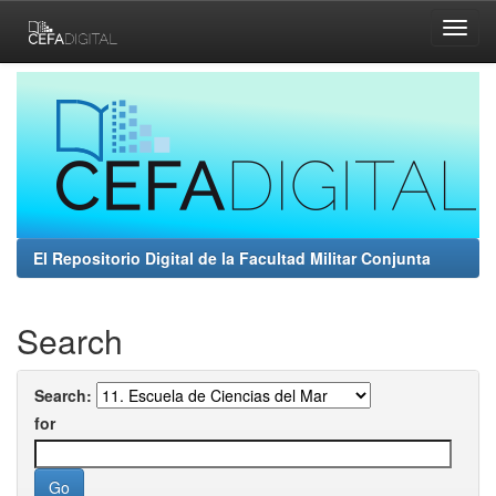
Skip
navigation
El Repositorio Digital de la Facultad Militar Conjunta
Search
Search:
for