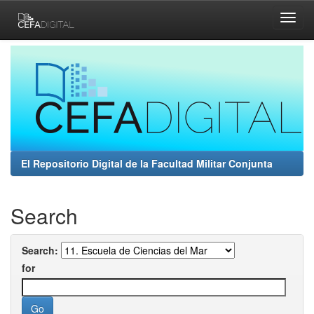
Skip
navigation
El Repositorio Digital de la Facultad Militar Conjunta
Search
Search:
for